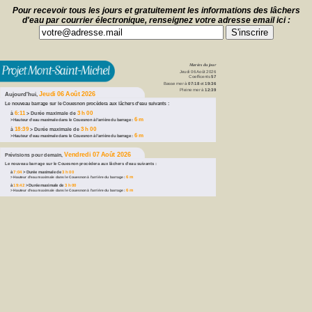
Pour recevoir tous les jours et gratuitement les informations des lâchers
d'eau par courrier électronique, renseignez votre adresse email ici :
Marées du jour
Jeudi 06 Août 2026
Coefficents
57
Basse mer à
07:18
et
19:36
Pleine mer à
12:39
Jeudi 06 Août 2026
Aujourd'hui,
Le nouveau barrage sur le Couesnon procèdera aux lâchers d'eau suivants :
6:11
3 h 00
à
> Durée maximale de
6 m
> Hauteur d'eau maximale dans le Couesnon à l'arrière du barrage :
18:39
3 h 00
à
> Durée maximale de
6 m
> Hauteur d'eau maximale dans le Couesnon à l'arrière du barrage :
Vendredi 07 Août 2026
Prévisions pour demain,
Le nouveau barrage sur le Couesnon procèdera aux lâchers d'eau suivants :
7:04
3 h 00
à
> Durée maximale de
6 m
> Hauteur d'eau maximale dans le Couesnon à l'arrière du barrage :
19:42
3 h 00
à
> Durée maximale de
6 m
> Hauteur d'eau maximale dans le Couesnon à l'arrière du barrage :